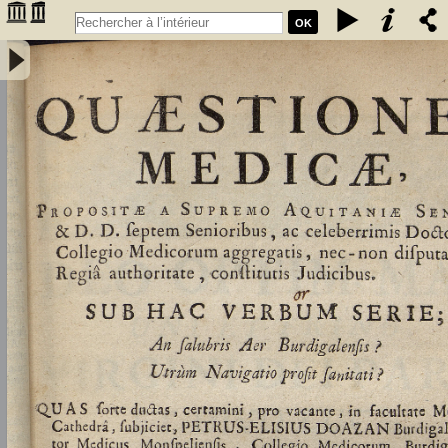
OK
Quaestiones medicae, propositae a supremo Aquitaniae Senatu, &
D.D. septem senioribus, ac celeberrimis doctoribus, collegio
medicorum aggregatis, nec-non disputationis, regia authoritate,
constitutis judicibus. Sub hac verbum serie ; an salubris aer
burdigalensis ? utrum navigatio prosit sanitati ? Quas forte ductas,
certamini, pro vacante, in facultas medicinae, cathedra, subjiciet
Petrus Elisius Doazan Burdigalus... - Doazan, Pierre-Eloi (1730-
1784). Auteur