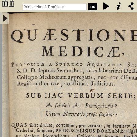
OK
Quaestiones medicae, propositae a supremo Aquitaniae Senatu, &
D.D. septem senioribus, ac celeberrimis doctoribus, collegio
medicorum aggregatis, nec-non disputationis, regia authoritate,
constitutis judicibus. Sub hac verbum serie ; an salubris aer
burdigalensis ? utrum navigatio prosit sanitati ? Quas forte ductas,
certamini, pro vacante, in facultas medicinae, cathedra, subjiciet
Petrus Elisius Doazan Burdigalus... - Doazan, Pierre-Eloi (1730-
1784). Auteur