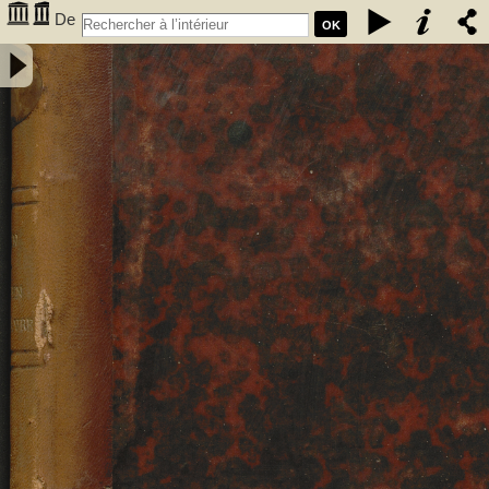
De
OK
l'examen du cadavre en médecine légale - Ibrahim Hassan, Arif
(18..-1... ; Médecin). Auteur