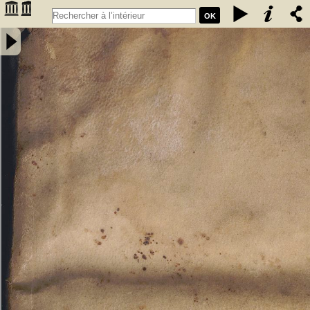
OK
Ordonnances du roy Charles IX. Faictes par sa Majeste en sa ville
de Molins, en l'assemblee des estats, l'an 1566. Adnotees par M.
Pardoux du Prat, licencié és droits. Avec deux indices, l'un des
rubriches l'autre des matieres. Ad formulam, Lego cum nupserit, &,
an pactio, dotem iisdem (quod aiunt) terminis quibus soluta fuit,
restitui valeat responsa duo:auctore eodem. - Charles IX (1550-1574
; roi de France). Auteur