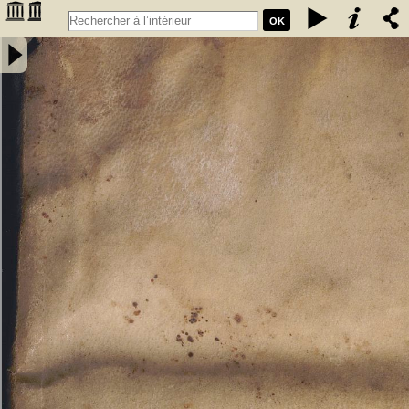
OK
Ordonnances du roy Charles IX. Faictes par sa Majeste en sa ville
de Molins, en l'assemblee des estats, l'an 1566. Adnotees par M.
Pardoux du Prat, licencié és droits. Avec deux indices, l'un des
rubriches l'autre des matieres. Ad formulam, Lego cum nupserit, &,
an pactio, dotem iisdem (quod aiunt) terminis quibus soluta fuit,
restitui valeat responsa duo:auctore eodem. - Charles IX (1550-1574
; roi de France). Auteur