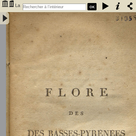
La
OK
Flore des Basses-Pyrénées ou Description de toutes les plantes qui
croissent naturellement, qui sont ou qui pourraient être cultivées
avantageusement dans le département des Basses-Pyrénées. Avec
des observations sur leur utilité dans l'économie rurale et
domestique, dans les arts et dans la médecine. Par J[ean]
Bergeret... Tome II - Bergeret, Jean (1751-1813). Auteur