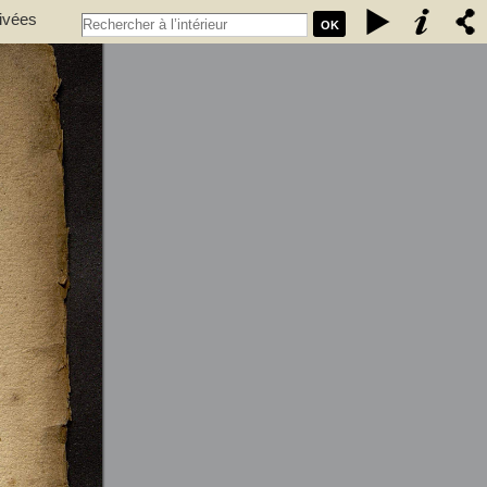
tivées
OK
mestique,