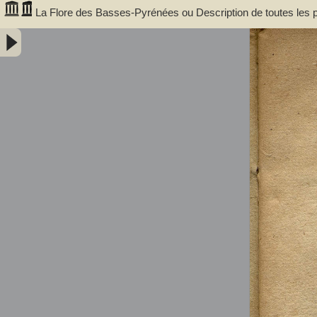
La Flore des Basses-Pyrénées ou Description de toutes les pla
avantageusement dans le département des Basses-Pyrénées. A
dans les arts et dans la médecine. Par J[ean] Bergeret... Tome II - B