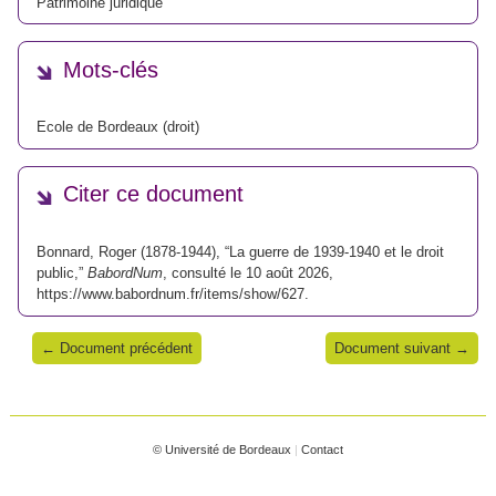
Patrimoine juridique
Mots-clés
Ecole de Bordeaux (droit)
Citer ce document
Bonnard, Roger (1878-1944), “La guerre de 1939-1940 et le droit
public,”
BabordNum
, consulté le 10 août 2026,
https://www.babordnum.fr/items/show/627
.
← Document précédent
Document suivant →
© Université de Bordeaux
|
Contact