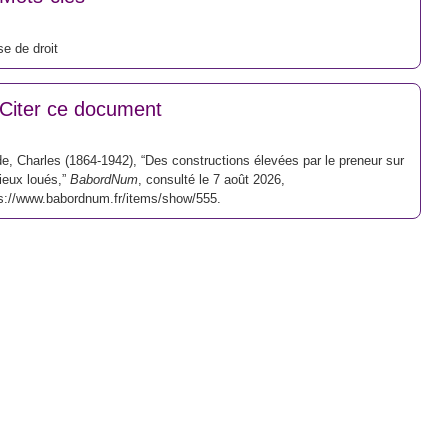
e de droit
Citer ce document
e, Charles (1864-1942), “Des constructions élevées par le preneur sur
lieux loués,”
BabordNum
, consulté le 7 août 2026,
s://www.babordnum.fr/items/show/555
.