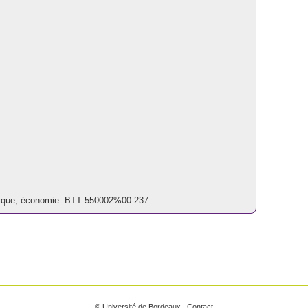
olitique, économie. BTT 550002%00-237
© Université de Bordeaux
|
Contact