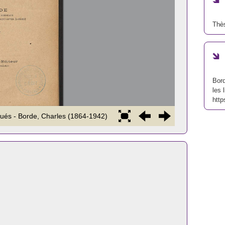
Thès
Bord
les 
http