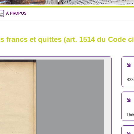
A PROPOS
s francs et quittes (art. 1514 du Code ci
B33
Thè