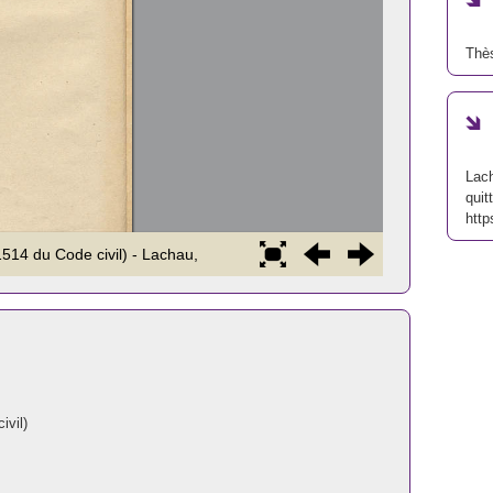
Thès
Lach
quit
http
ivil)