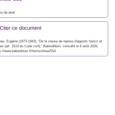
e de droit
Citer ce document
au, Eugène (1873-1943), “De la clause de reprise d'apports francs et
tes (art. 1514 du Code civil),”
BabordNum
, consulté le 6 août 2026,
s://www.babordnum.fr/items/show/554
.