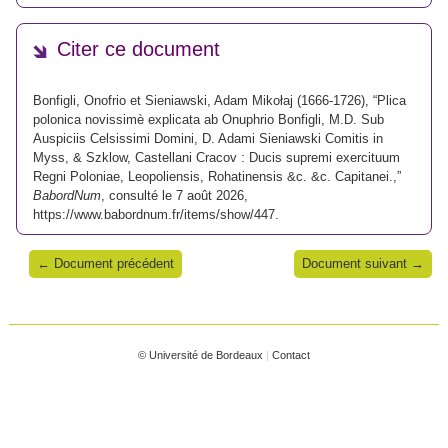
Citer ce document
Bonfigli, Onofrio et Sieniawski, Adam Mikołaj (1666-1726), “Plica
polonica novissimè explicata ab Onuphrio Bonfigli, M.D. Sub
Auspiciis Celsissimi Domini, D. Adami Sieniawski Comitis in
Myss, & Szklow, Castellani Cracov : Ducis supremi exercituum
Regni Poloniae, Leopoliensis, Rohatinensis &c. &c. Capitanei.,”
BabordNum
, consulté le 7 août 2026,
https://www.babordnum.fr/items/show/447
.
← Document précédent
Document suivant →
© Université de Bordeaux
|
Contact