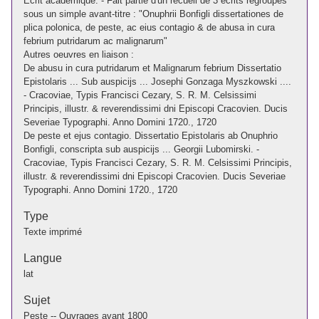
Ecrit académique. - Fait partie d'un recueil de 3 écrits regroupés
sous un simple avant-titre : "Onuphrii Bonfigli dissertationes de
plica polonica, de peste, ac eius contagio & de abusa in cura
febrium putridarum ac malignarum"
Autres oeuvres en liaison :
De abusu in cura putridarum et Malignarum febrium Dissertatio
Epistolaris ... Sub auspicijs ... Josephi Gonzaga Myszkowski ....
- Cracoviae, Typis Francisci Cezary, S. R. M. Celsissimi
Principis, illustr. & reverendissimi dni Episcopi Cracovien. Ducis
Severiae Typographi. Anno Domini 1720., 1720
De peste et ejus contagio. Dissertatio Epistolaris ab Onuphrio
Bonfigli, conscripta sub auspicijs ... Georgii Lubomirski. -
Cracoviae, Typis Francisci Cezary, S. R. M. Celsissimi Principis,
illustr. & reverendissimi dni Episcopi Cracovien. Ducis Severiae
Typographi. Anno Domini 1720., 1720
Type
Texte imprimé
Langue
lat
Sujet
Peste -- Ouvrages avant 1800