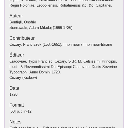
Regni Poloniae, Leopoliensis, Rohatinensis &c. &c. Capitanei.
Auteur
Bonfigli, Onofrio
Sieniawski, Adam Mikołaj (1666-1726)
Contributeur
Cezary, Franciszek (158.-1651). Imprimeur / Imprimeur-libraire
Éditeur
Cracoviae, Typis Francisci Cezary, S .R. M. Celsissimi Principis,
Illustr. & Reverendissimi Dni Episcopi Cracovien: Ducis Severiae
Typographi. Anno Domini 1720.
Cezary (Kraków)
Date
1720
Format
[50] p. ; in-12
Notes