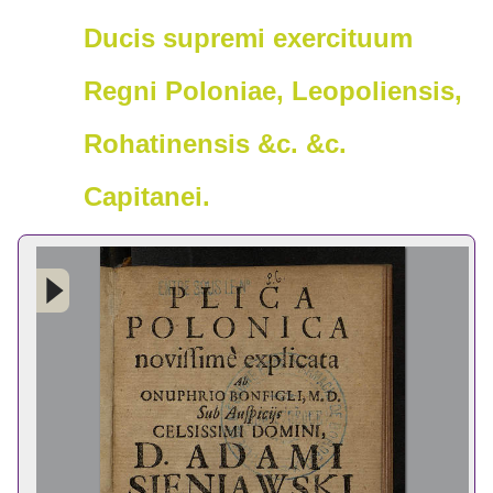
Ducis supremi exercituum
Regni Poloniae, Leopoliensis,
Rohatinensis &c. &c.
Capitanei.