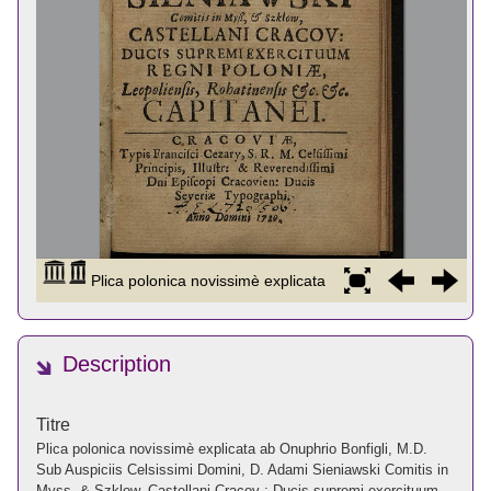
Description
Titre
Plica polonica novissimè explicata ab Onuphrio Bonfigli, M.D.
Sub Auspiciis Celsissimi Domini, D. Adami Sieniawski Comitis in
Myss, & Szklow, Castellani Cracov : Ducis supremi exercituum