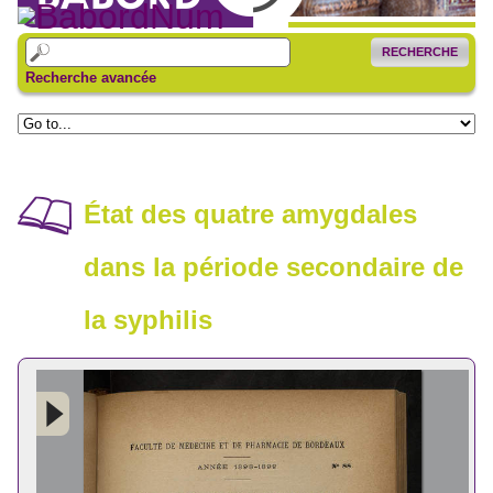
RECHERCHE
Recherche avancée
État des quatre amygdales
dans la période secondaire de
la syphilis