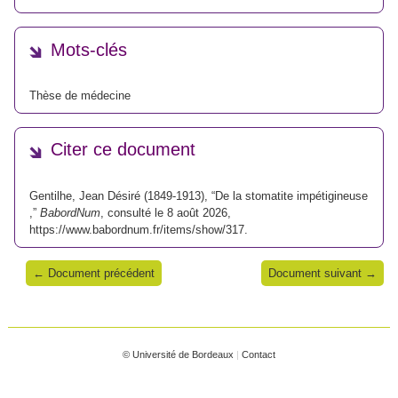
Mots-clés
Thèse de médecine
Citer ce document
Gentilhe, Jean Désiré (1849-1913), “De la stomatite impétigineuse
,”
BabordNum
, consulté le 8 août 2026,
https://www.babordnum.fr/items/show/317
.
← Document précédent
Document suivant →
© Université de Bordeaux
|
Contact