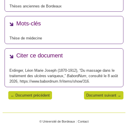
Thèses anciennes de Bordeaux
Mots-clés
Thèse de médecine
Citer ce document
Erdinger, Léon Marie Joseph (1870-1912), “Du massage dans le
traitement des ulcères variqueux,”
BabordNum
, consulté le 8 août
2026,
https://www.babordnum.fr/items/show/316
.
← Document précédent
Document suivant →
© Université de Bordeaux
|
Contact