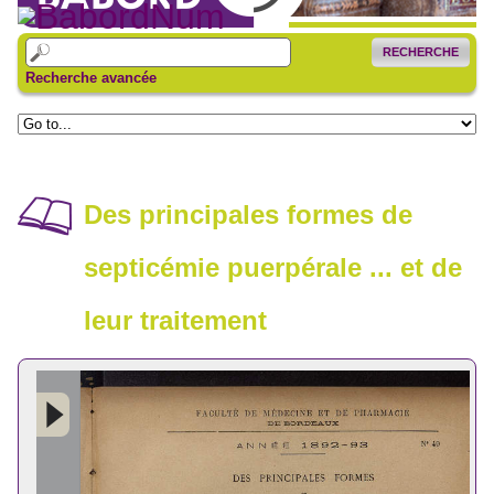
RECHERCHE
Recherche avancée
Des principales formes de
septicémie puerpérale ... et de
leur traitement