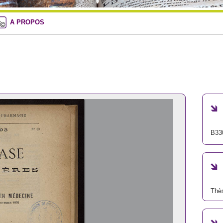
A PROPOS
B33
Thè