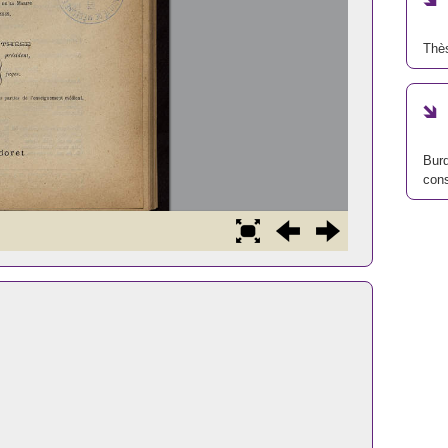
Thè
Burd
cons