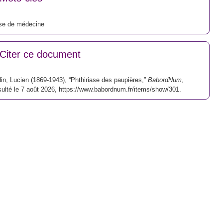
se de médecine
Citer ce document
in, Lucien (1869-1943), “Phthiriase des paupières,”
BabordNum
,
ulté le 7 août 2026,
https://www.babordnum.fr/items/show/301
.