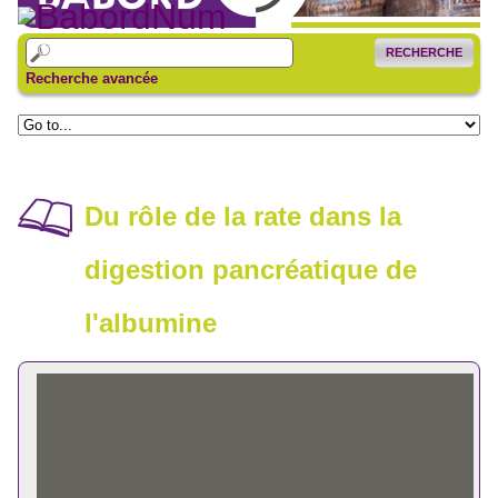
RECHERCHE
Recherche avancée
Du rôle de la rate dans la
digestion pancréatique de
l'albumine