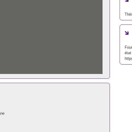
Thè
Four
état
http
ane