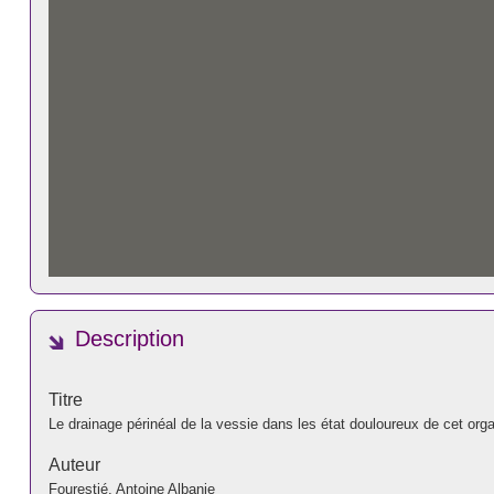
Description
Titre
Le drainage périnéal de la vessie dans les état douloureux de cet org
Auteur
Fourestié, Antoine Albanie