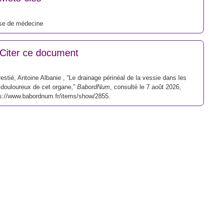
se de médecine
Citer ce document
estié, Antoine Albanie , “Le drainage périnéal de la vessie dans les
 douloureux de cet organe,”
BabordNum
, consulté le 7 août 2026,
s://www.babordnum.fr/items/show/2855
.