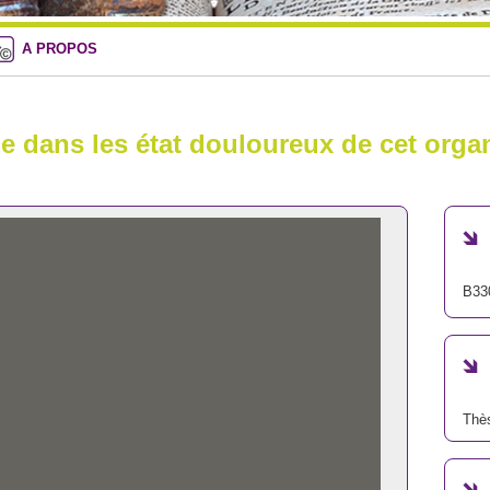
A PROPOS
ie dans les état douloureux de cet orga
B33
Thè