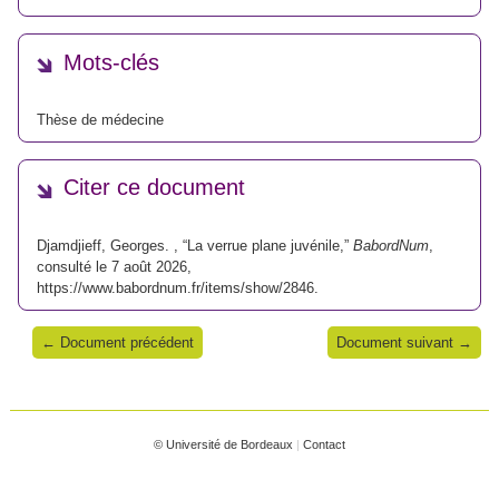
Mots-clés
Thèse de médecine
Citer ce document
Djamdjieff, Georges. , “La verrue plane juvénile,”
BabordNum
,
consulté le 7 août 2026,
https://www.babordnum.fr/items/show/2846
.
← Document précédent
Document suivant →
© Université de Bordeaux
|
Contact