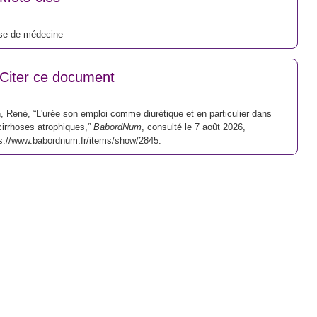
se de médecine
Citer ce document
, René, “L'urée son emploi comme diurétique et en particulier dans
cirrhoses atrophiques,”
BabordNum
, consulté le 7 août 2026,
s://www.babordnum.fr/items/show/2845
.