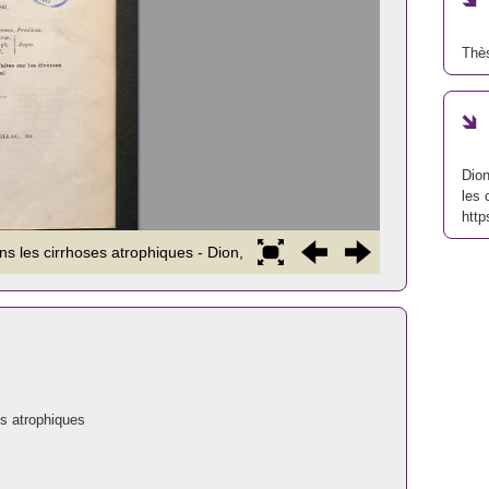
Thè
Dion
les 
http
es atrophiques