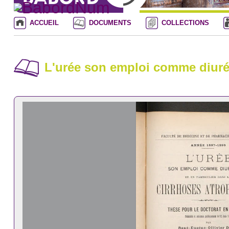
ACCUEIL
DOCUMENTS
COLLECTIONS
L'urée son emploi comme diurét