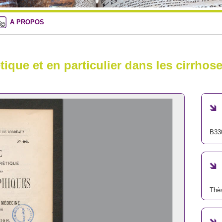
A PROPOS
ique et en particulier dans les cirrhos
B33
Thè