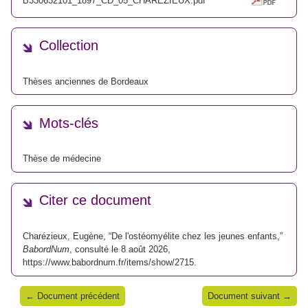
B330632101_1897_CD_05_CHAREZIEUX.pdf
Collection
Thèses anciennes de Bordeaux
Mots-clés
Thèse de médecine
Citer ce document
Charézieux, Eugène, “De l'ostéomyélite chez les jeunes enfants,”
BabordNum
, consulté le 8 août 2026,
https://www.babordnum.fr/items/show/2715
.
← Document précédent
Document suivant →