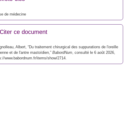
se de médecine
Citer ce document
nolleau, Albert, “Du traitement chirurgical des suppurations de l'oreille
nne et de l'antre mastoïdien,”
BabordNum
, consulté le 6 août 2026,
s://www.babordnum.fr/items/show/2714
.