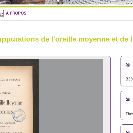
A PROPOS
uppurations de l'oreille moyenne et de 
B33
Thè