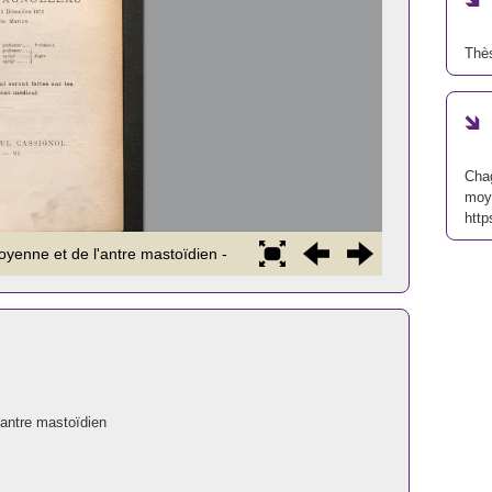
Thè
Chag
moye
http
l'antre mastoïdien