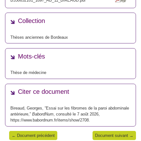
B330632101_1897_AB_11_BIREAUD.pdf
Collection
Thèses anciennes de Bordeaux
Mots-clés
Thèse de médecine
Citer ce document
Bireaud, Georges, “Essai sur les fibromes de la paroi abdominale
antérieure,”
BabordNum
, consulté le 7 août 2026,
https://www.babordnum.fr/items/show/2708
.
← Document précédent
Document suivant →