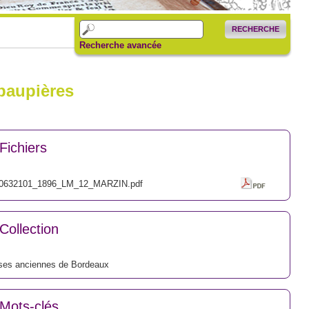
RECHERCHE
Recherche avancée
 paupières
Fichiers
0632101_1896_LM_12_MARZIN.pdf
Collection
ses anciennes de Bordeaux
Mots-clés