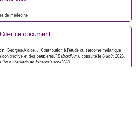
se de médecine
Citer ce document
in, Georges-Alcide. , “Contribution à l'étude du sarcome mélanique
a conjonctive et des paupières,”
BabordNum
, consulté le 8 août 2026,
s://www.babordnum.fr/items/show/2660
.