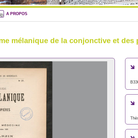
A PROPOS
ome mélanique de la conjonctive et des
B33
Thè