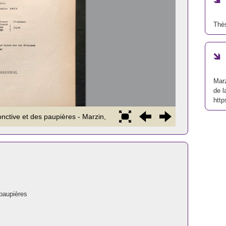
Thè
Marz
de l
http
 paupières