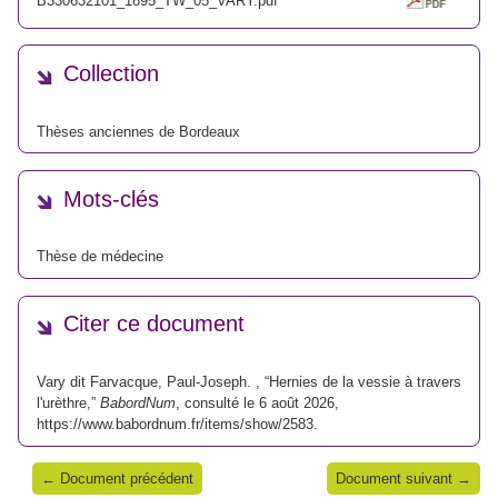
B330632101_1895_TW_05_VARY.pdf
Collection
Thèses anciennes de Bordeaux
Mots-clés
Thèse de médecine
Citer ce document
Vary dit Farvacque, Paul-Joseph. , “Hernies de la vessie à travers
l'urèthre,”
BabordNum
, consulté le 6 août 2026,
https://www.babordnum.fr/items/show/2583
.
← Document précédent
Document suivant →