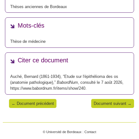
Thèses anciennes de Bordeaux
Mots-clés
Thèse de médecine
Citer ce document
Auché, Bernard (1861-1934), “Etude sur l'épithélioma des os
(anatomie pathologique),”
BabordNum
, consulté le 7 août 2026,
https://www.babordnum.fr/items/show/240
.
← Document précédent
Document suivant →
© Université de Bordeaux
|
Contact