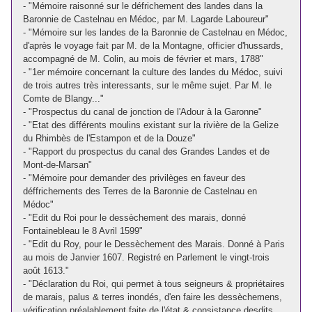
- "Mémoire raisonné sur le défrichement des landes dans la
Baronnie de Castelnau en Médoc, par M. Lagarde Laboureur"
- "Mémoire sur les landes de la Baronnie de Castelnau en Médoc,
d'après le voyage fait par M. de la Montagne, officier d'hussards,
accompagné de M. Colin, au mois de février et mars, 1788"
- "1er mémoire concernant la culture des landes du Médoc, suivi
de trois autres très interessants, sur le même sujet. Par M. le
Comte de Blangy..."
- "Prospectus du canal de jonction de l'Adour à la Garonne"
- "Etat des différents moulins existant sur la rivière de la Gelize
du Rhimbès de l'Estampon et de la Douze"
- "Rapport du prospectus du canal des Grandes Landes et de
Mont-de-Marsan"
- "Mémoire pour demander des privilèges en faveur des
déffrichements des Terres de la Baronnie de Castelnau en
Médoc"
- "Edit du Roi pour le dessèchement des marais, donné
Fontainebleau le 8 Avril 1599"
- "Edit du Roy, pour le Dessèchement des Marais. Donné à Paris
au mois de Janvier 1607. Registré en Parlement le vingt-trois
août 1613."
- "Déclaration du Roi, qui permet à tous seigneurs & propriétaires
de marais, palus & terres inondés, d'en faire les dessèchemens,
vérification préalablement faite de l'état & consistance desdits