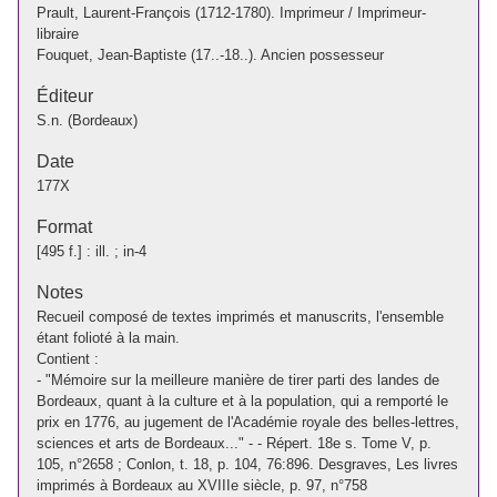
Prault, Laurent-François (1712-1780). Imprimeur / Imprimeur-
libraire
Fouquet, Jean-Baptiste (17..-18..). Ancien possesseur
Éditeur
S.n. (Bordeaux)
Date
177X
Format
[495 f.] : ill. ; in-4
Notes
Recueil composé de textes imprimés et manuscrits, l'ensemble
étant folioté à la main.
Contient :
- "Mémoire sur la meilleure manière de tirer parti des landes de
Bordeaux, quant à la culture et à la population, qui a remporté le
prix en 1776, au jugement de l'Académie royale des belles-lettres,
sciences et arts de Bordeaux..." - - Répert. 18e s. Tome V, p.
105, n°2658 ; Conlon, t. 18, p. 104, 76:896. Desgraves, Les livres
imprimés à Bordeaux au XVIIIe siècle, p. 97, n°758