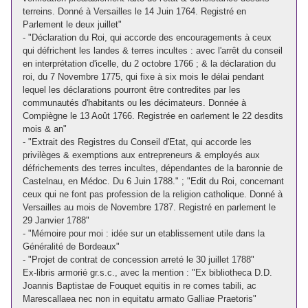
terreins. Donné à Versailles le 14 Juin 1764. Registré en
Parlement le deux juillet"
- "Déclaration du Roi, qui accorde des encouragements à ceux
qui défrichent les landes & terres incultes : avec l'arrêt du conseil
en interprétation d'icelle, du 2 octobre 1766 ; & la déclaration du
roi, du 7 Novembre 1775, qui fixe à six mois le délai pendant
lequel les déclarations pourront être contredites par les
communautés d'habitants ou les décimateurs. Donnée à
Compiègne le 13 Août 1766. Registrée en oarlement le 22 desdits
mois & an"
- "Extrait des Registres du Conseil d'Etat, qui accorde les
privilèges & exemptions aux entrepreneurs & employés aux
défrichements des terres incultes, dépendantes de la baronnie de
Castelnau, en Médoc. Du 6 Juin 1788." ; "Edit du Roi, concernant
ceux qui ne font pas profession de la religion catholique. Donné à
Versailles au mois de Novembre 1787. Registré en parlement le
29 Janvier 1788"
- "Mémoire pour moi : idée sur un etablissement utile dans la
Généralité de Bordeaux"
- "Projet de contrat de concession arreté le 30 juillet 1788"
Ex-libris armorié gr.s.c., avec la mention : "Ex bibliotheca D.D.
Joannis Baptistae de Fouquet equitis in re comes tabili, ac
Marescallaea nec non in equitatu armato Galliae Praetoris"