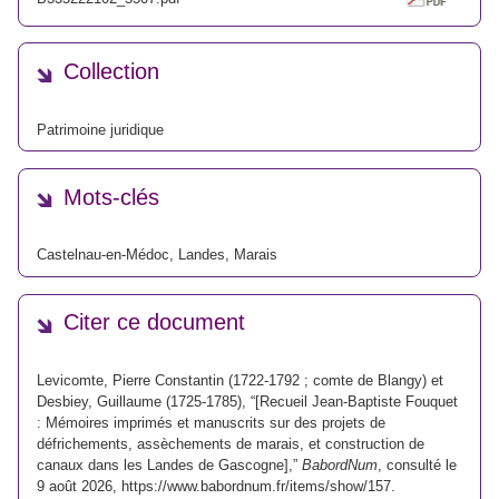
Collection
Patrimoine juridique
Mots-clés
Castelnau-en-Médoc
,
Landes
,
Marais
Citer ce document
Levicomte, Pierre Constantin (1722-1792 ; comte de Blangy) et
Desbiey, Guillaume (1725-1785), “[Recueil Jean-Baptiste Fouquet
: Mémoires imprimés et manuscrits sur des projets de
défrichements, assèchements de marais, et construction de
canaux dans les Landes de Gascogne],”
BabordNum
, consulté le
9 août 2026,
https://www.babordnum.fr/items/show/157
.