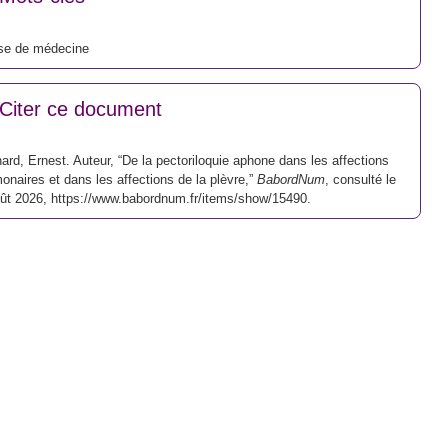
se de médecine
Citer ce document
ard, Ernest. Auteur, “De la pectoriloquie aphone dans les affections
onaires et dans les affections de la plèvre,”
BabordNum
, consulté le
oût 2026,
https://www.babordnum.fr/items/show/15490
.