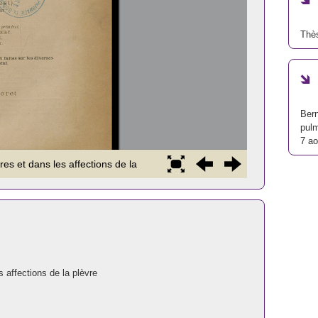
Thè
Bern
pulm
7 a
 affections de la plèvre