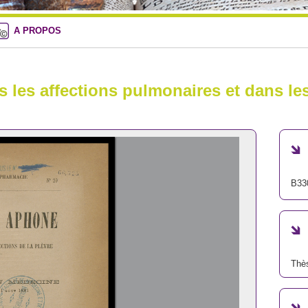
A PROPOS
 les affections pulmonaires et dans les
B33
Thè