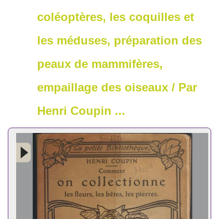
coléoptères, les coquilles et
les méduses, préparation des
peaux de mammifères,
empaillage des oiseaux / Par
Henri Coupin ...