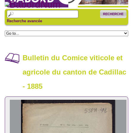
RECHERCHE
Recherche avancée
Bulletin du Comice viticole et
agricole du canton de Cadillac
- 1885