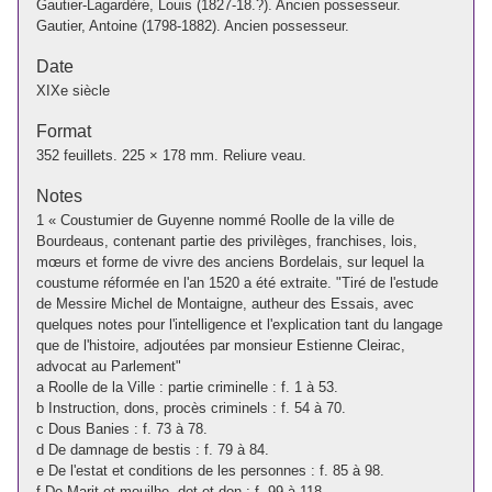
Gautier-Lagardère, Louis (1827-18.?). Ancien possesseur.
Gautier, Antoine (1798-1882). Ancien possesseur.
Date
XIXe siècle
Format
352 feuillets. 225 × 178 mm. Reliure veau.
Notes
1 « Coustumier de Guyenne nommé Roolle de la ville de
Bourdeaus, contenant partie des privilèges, franchises, lois,
mœurs et forme de vivre des anciens Bordelais, sur lequel la
coustume réformée en l'an 1520 a été extraite. "Tiré de l'estude
de Messire Michel de Montaigne, autheur des Essais, avec
quelques notes pour l'intelligence et l'explication tant du langage
que de l'histoire, adjoutées par monsieur Estienne Cleirac,
advocat au Parlement"
a Roolle de la Ville : partie criminelle : f. 1 à 53.
b Instruction, dons, procès criminels : f. 54 à 70.
c Dous Banies : f. 73 à 78.
d De damnage de bestis : f. 79 à 84.
e De l'estat et conditions de les personnes : f. 85 à 98.
f De Marit et mouilhe, dot et don : f. 99 à 118.