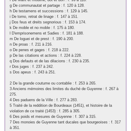
g De communautat et partage : f. 120 à 128.
h De testamens et successions : f. 129 à 145.
i De torno, retrat de linage : f. 147 à 151.
j Dos feus et dreits segnorious : f. 153 à 174.
k De moble et no moble : f. 175 à 180.
l D'emprisonemens et Sadies : f. 181 à 188.
m De loguei et de prest : f. 190 à 200.
n De proas : f. 211 à 216.
o De penes et gages : f. 218 à 222.
p De las citations et actions : f. 224 à 228.
q Dos defauts et de las dilacions : f. 230 à 235.
r Dos juges : f. 237 à 242.
s Dos apeus : f. 243 à 251.
2 De la grande coutume ou contablie : f. 253 à 265.
3 Anciens mémoires des limites du duché de Guyenne : f. 267 à
275.
4 Des paduens de la Ville : f. 277 à 283.
5 Traité de la reddition de Bourdeaux (1451), et histoire de la
violation de ce traité (1453) : f. 285 à 305.
6 Des poids et mesures de Guyenne : f. 307 à 315.
7 Des monoies de Guyenne tant ducales que bourgeoises : f. 317
à 351.