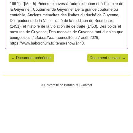
166.?), “[Ms. 5] Pièces relatives à l'administration et à l'histoire de
la Guyenne : Coutumier de Guyenne, De la grande coutume ou
contablie, Anciens mémoires des limites du duché de Guyenne,
Des paduens de la Ville, Traité de la reddition de Bourdeaux
(1451), et histoire de la violation de ce traité (1453), Des poids et
mesures de Guyenne, Des monoies de Guyenne tant ducales que
bourgeoises.,”
BabordNum
, consulté le 7 août 2026,
https://www.babordnum.fr/items/show/1440
.
← Document précédent
Document suivant →
© Université de Bordeaux
|
Contact