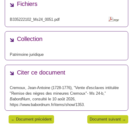
Fichiers
B335222102_Ms24_0051.pdf
Collection
Patrimoine juridique
Citer ce document
Cremoux, Jean-Antoine (1728-1776), “Vente d'esclaves intitulée
"Remise des nègres des mineures Cremoux"- Ms 24-b,”
BabordNum
, consulté le 10 août 2026,
https://www.babordnum.fr/items/show/1353
.
← Document précédent
Document suivant →