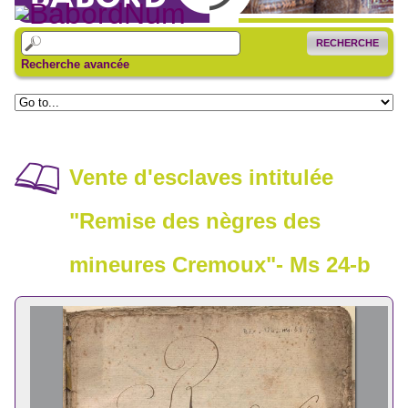
RECHERCHE
Recherche avancée
Vente d'esclaves intitulée
"Remise des nègres des
mineures Cremoux"- Ms 24-b