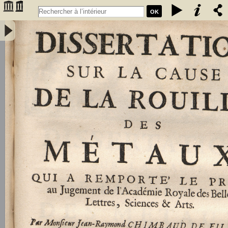
OK
Dissertation sur la cause de la rouille des métaux. Par M. Jean-
Raymond Chimbaud de Filhot, ecuyer, & avocat au Parlement de
Bordeaux - Chimbaud de Filhot, Jean-Raymond (17..-....)