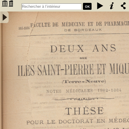
OK
Deux ans aux îles Saint-Pierre et Miquelon (Terre-Neuve) : notes
médicales (1882-1884) - Du Bois Saint-Sévrin, Louis Marie. Auteur