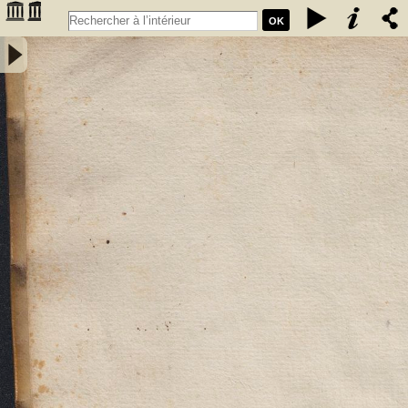
OK
Praxis visitatorum ac visitandorum et formula generalis visitationis
omnium & quarumcumque ecclesiarum monasteriorum regularium,
monialium, piorum locorum et personarum. Auctore R.P.D. Luca Ant.
Resta Messapiense episcopo Andrien - Resta, Luca Antonio
(Évêque ; 1...-1597). Auteur