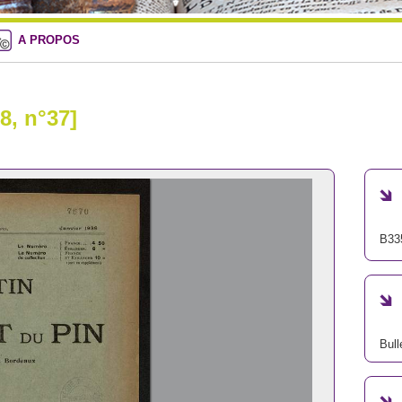
A PROPOS
38, n°37]
B33
Bull