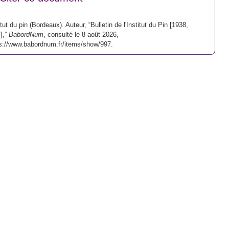
itut du pin (Bordeaux). Auteur, “Bulletin de l'Institut du Pin [1938,
],”
BabordNum
, consulté le 8 août 2026,
s://www.babordnum.fr/items/show/997
.