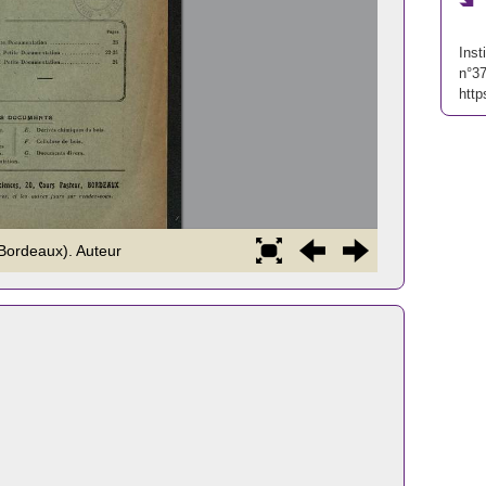
Inst
n°37
http