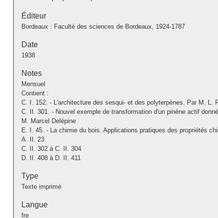
Éditeur
Bordeaux : Faculté des sciences de Bordeaux, 1924-1787
Date
1938
Notes
Mensuel
Contient :
C. I. 152. - L'architecture des sesqui- et des polyterpènes. Par M. L.
C. II. 301. - Nouvel exemple de transformation d'un pinène actif don
M. Marcel Delépine
E. I. 45. - La chimie du bois. Applications pratiques des propriétés c
A. II. 23
C. II. 302 à C. II. 304
D. II. 408 à D. II. 411
Type
Texte imprimé
Langue
fre