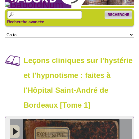
RECHERCHE
Recherche avancée
Leçons cliniques sur l'hystérie
et l'hypnotisme : faites à
l'Hôpital Saint-André de
Bordeaux [Tome 1]