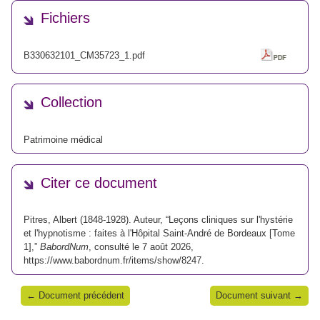
Fichiers
B330632101_CM35723_1.pdf
Collection
Patrimoine médical
Citer ce document
Pitres, Albert (1848-1928). Auteur, “Leçons cliniques sur l'hystérie
et l'hypnotisme : faites à l'Hôpital Saint-André de Bordeaux [Tome
1],”
BabordNum
, consulté le 7 août 2026,
https://www.babordnum.fr/items/show/8247
.
← Document précédent
Document suivant →