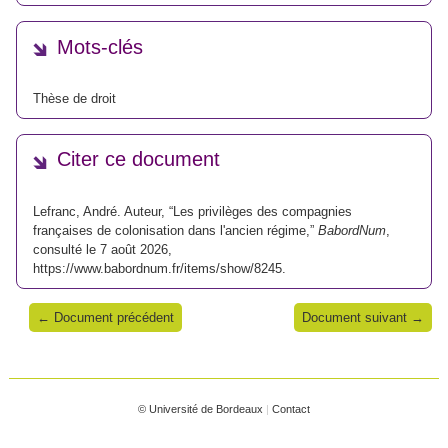
Mots-clés
Thèse de droit
Citer ce document
Lefranc, André. Auteur, “Les privilèges des compagnies
françaises de colonisation dans l'ancien régime,”
BabordNum
,
consulté le 7 août 2026,
https://www.babordnum.fr/items/show/8245
.
← Document précédent
Document suivant →
© Université de Bordeaux
|
Contact