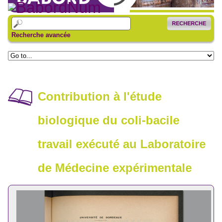
RECHERCHE
Recherche avancée
Contribution à l'étude
biologique du coli-bacile
travail exécuté au Laboratoire
de Médecine expérimentale