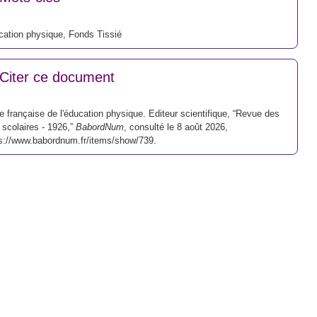
cation physique
,
Fonds Tissié
Citer ce document
e française de l'éducation physique. Editeur scientifique, “Revue des
 scolaires - 1926,”
BabordNum
, consulté le 8 août 2026,
s://www.babordnum.fr/items/show/739
.