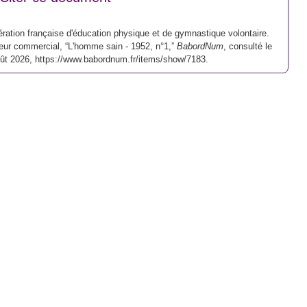
ration française d'éducation physique et de gymnastique volontaire.
eur commercial, “L'homme sain - 1952, n°1,”
BabordNum
, consulté le
oût 2026,
https://www.babordnum.fr/items/show/7183
.