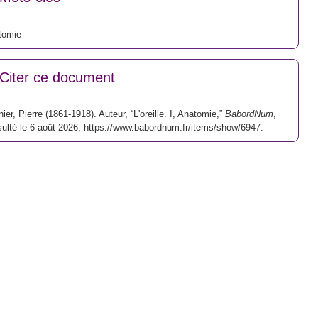
tomie
Citer ce document
ier, Pierre (1861-1918). Auteur, “L'oreille. I, Anatomie,”
BabordNum
,
ulté le 6 août 2026,
https://www.babordnum.fr/items/show/6947
.