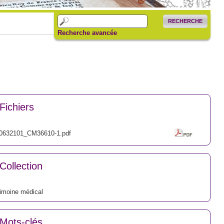
RECHERCHE
Recherche avancée
Fichiers
0632101_CM36610-1.pdf
Collection
imoine médical
Mots-clés