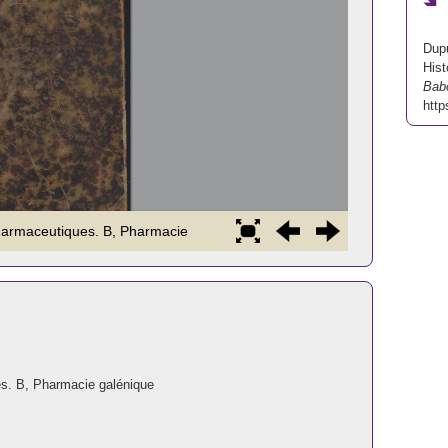
Dupu
Hist
Bab
http
es. B, Pharmacie galénique