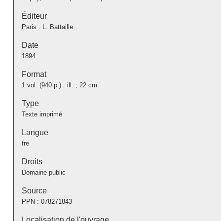
Éditeur
Paris : L. Battaille
Date
1894
Format
1 vol. (940 p.) : ill. ; 22 cm
Type
Texte imprimé
Langue
fre
Droits
Domaine public
Source
PPN :
078271843
Localisation de l'ouvrage