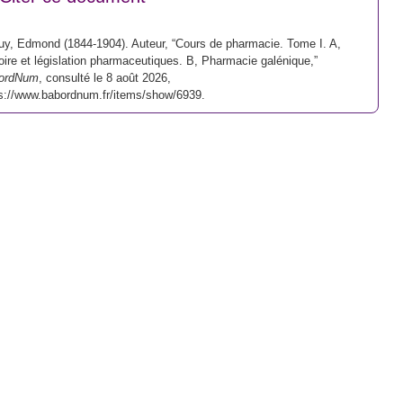
y, Edmond (1844-1904). Auteur, “Cours de pharmacie. Tome I. A,
oire et législation pharmaceutiques. B, Pharmacie galénique,”
ordNum
, consulté le 8 août 2026,
s://www.babordnum.fr/items/show/6939
.