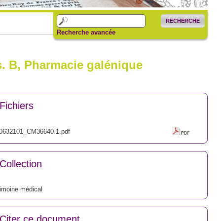
RECHERCHE
Recherche avancée
s. B, Pharmacie galénique
Fichiers
0632101_CM36640-1.pdf
Collection
imoine médical
Citer ce document