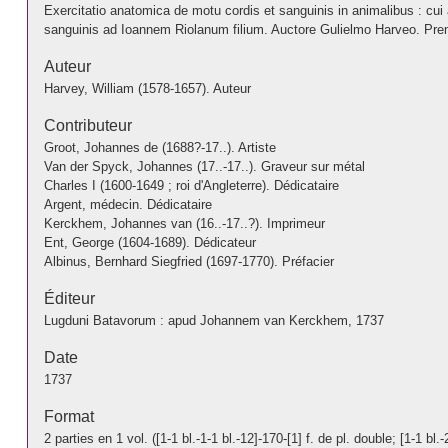
Exercitatio anatomica de motu cordis et sanguinis in animalibus : cu
sanguinis ad Ioannem Riolanum filium. Auctore Gulielmo Harveo. Prem
Auteur
Harvey, William (1578-1657). Auteur
Contributeur
Groot, Johannes de (1688?-17..). Artiste
Van der Spyck, Johannes (17..-17..). Graveur sur métal
Charles I (1600-1649 ; roi d'Angleterre). Dédicataire
Argent, médecin. Dédicataire
Kerckhem, Johannes van (16..-17..?). Imprimeur
Ent, George (1604-1689). Dédicateur
Albinus, Bernhard Siegfried (1697-1770). Préfacier
Éditeur
Lugduni Batavorum : apud Johannem van Kerckhem, 1737
Date
1737
Format
2 parties en 1 vol. ([1-1 bl.-1-1 bl.-12]-170-[1] f. de pl. double; [1-1 bl.-