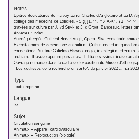
Notes
Epîtres dédicatoires de Harvey au roi Charles d'Angleterre et au D. 
collège des médecins de Londres. - Sig[ ]1, *4, **3, A-X4, Y1 ; *-***4
gravées sur cuivre par J. vd Spyk et J. d Groot. Bandeaux, lettres orn
Annexes : Index
Autre(s) titre(s) : Gulielmi Harvei Angli, Opera. Sive exercitatio anat
Exercitationes de generatione animalium. Quibus accedunt quaedam d
conceptione. Auctore Gulielmo Harveo, anglo, in collegii medicorum 
archiatro. Illiusque operum pars altera. Editio novissima, indice ornata
Ouvrage numérisé dans le cadre de l'exposition du Musée d'ethnograp
- Les coulisses de la recherche en santé", de janvier 2022 à mai 2023
Type
Texte imprimé
Langue
lat
Sujet
Circulation sanguine
Animaux -- Appareil cardiovasculaire
Animaux -- Reproduction (biologie)