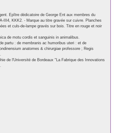
Argent. Epître dédicatoire de George Ent aux membres du
, A-III4, KKK2. - Marque au titre gravée sur cuivre. Planches
ées et culs-de-lampe gravés sur bois. Titre en rouge et noir
omica de motu cordis et sanguinis in animalibus.
e partu : de membranis ac humoribus uteri : et de
Londinensium anatomes & chirurgiae professore ; Regis
.
hie de l'Université de Bordeaux "La Fabrique des Innovations
.