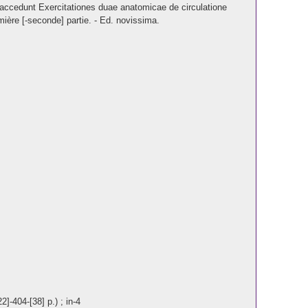
i accedunt Exercitationes duae anatomicae de circulatione
ière [-seconde] partie. - Ed. novissima.
22]-404-[38] p.) ; in-4