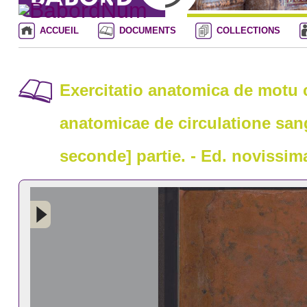
ACCUEIL
DOCUMENTS
COLLECTIONS
Exercitatio anatomica de motu c
anatomicae de circulatione san
seconde] partie. - Ed. novissim