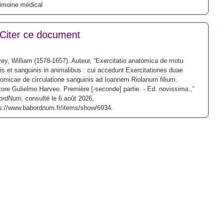
imoine médical
Citer ce document
ey, William (1578-1657). Auteur, “Exercitatio anatomica de motu
is et sanguinis in animalibus : cui accedunt Exercitationes duae
omicae de circulatione sanguinis ad Ioannem Riolanum filium.
ore Gulielmo Harveo. Première [-seconde] partie. - Ed. novissima.,”
ordNum
, consulté le 6 août 2026,
s://www.babordnum.fr/items/show/6934
.