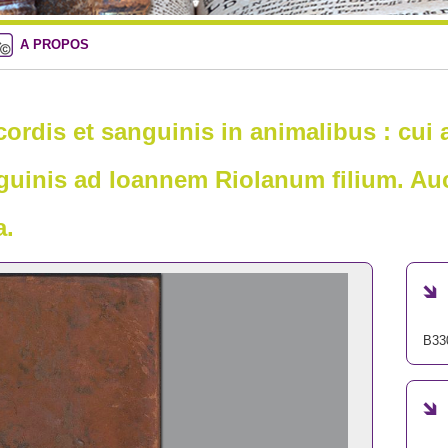
A PROPOS
ordis et sanguinis in animalibus : cui
guinis ad Ioannem Riolanum filium. Auc
a.
B33