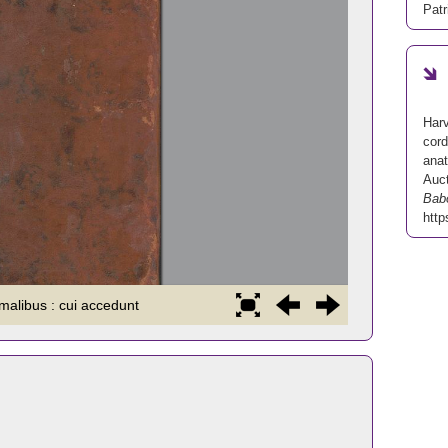
Patr
Harv
cord
anat
Auct
Bab
http