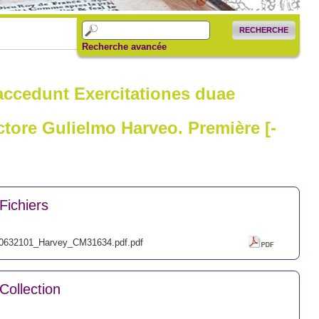
RECHERCHE
Recherche avancée
 accedunt Exercitationes duae
tore Gulielmo Harveo. Première [-
Fichiers
0632101_Harvey_CM31634.pdf.pdf
Collection