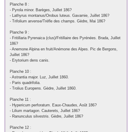
Planche 8 :
- Pyrola minor. Barèges, Juillet 186?
- Lathyrus montanus/Orobus luteus. Gavarnie, Juillet 186?
- Trifolium arvense/Trèfle des champs. Gèdre, Mai 186?
Planche 9 :
- Fritillaria Pyrenaica (clus)/Fritillaire des Pyrénées. Brada, Juillet
186?
- Anemone Alpina en fruit/Anémone des Alpes. Pic de Bergons,
Juillet 186?
- Erytorium dens canis.
Planche 10 :
- Astrantia major. Luz, Juillet 1860.
- Paris quadrifolia.
- Trolius Europens. Gèdre, Juillet 1860.
Planche 11 :
- Hypericum perforatum. Eaux-Chaudes, Août 186?
- Lilium martagon. Cauterets, Juillet 186?
- Ranunculus silvestris. Gèdre, Juillet 186?
Planche 12 :