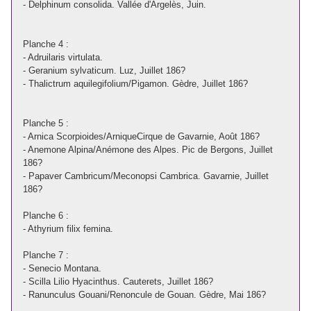
- Delphinum consolida. Vallée d'Argelès, Juin.
Planche 4 :
- Adruilaris virtulata.
- Geranium sylvaticum. Luz, Juillet 186?
- Thalictrum aquilegifolium/Pigamon. Gèdre, Juillet 186?
Planche 5 :
- Arnica Scorpioides/ArniqueCirque de Gavarnie, Août 186?
- Anemone Alpina/Anémone des Alpes. Pic de Bergons, Juillet
186?
- Papaver Cambricum/Meconopsi Cambrica. Gavarnie, Juillet
186?
Planche 6 :
- Athyrium filix femina.
Planche 7 :
- Senecio Montana.
- Scilla Lilio Hyacinthus. Cauterets, Juillet 186?
- Ranunculus Gouani/Renoncule de Gouan. Gèdre, Mai 186?