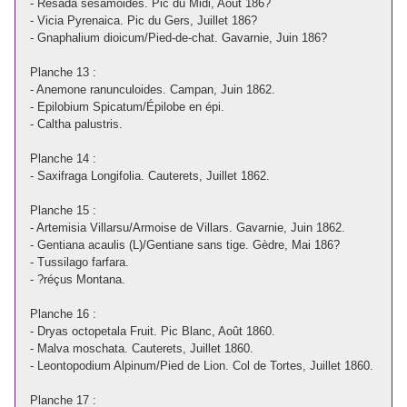
- Resada sesamoides. Pic du Midi, Août 186?
- Vicia Pyrenaica. Pic du Gers, Juillet 186?
- Gnaphalium dioicum/Pied-de-chat. Gavarnie, Juin 186?
Planche 13 :
- Anemone ranunculoides. Campan, Juin 1862.
- Epilobium Spicatum/Épilobe en épi.
- Caltha palustris.
Planche 14 :
- Saxifraga Longifolia. Cauterets, Juillet 1862.
Planche 15 :
- Artemisia Villarsu/Armoise de Villars. Gavarnie, Juin 1862.
- Gentiana acaulis (L)/Gentiane sans tige. Gèdre, Mai 186?
- Tussilago farfara.
- ?réçus Montana.
Planche 16 :
- Dryas octopetala Fruit. Pic Blanc, Août 1860.
- Malva moschata. Cauterets, Juillet 1860.
- Leontopodium Alpinum/Pied de Lion. Col de Tortes, Juillet 1860.
Planche 17 :