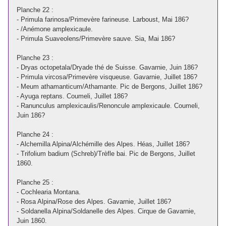
Planche 22 :
- Primula farinosa/Primevère farineuse. Larboust, Mai 186?
- /Anémone amplexicaule.
- Primula Suaveolens/Primevère sauve. Sia, Mai 186?
Planche 23 :
- Dryas octopetala/Dryade thé de Suisse. Gavarnie, Juin 186?
- Primula vircosa/Primevère visqueuse. Gavarnie, Juillet 186?
- Meum athamanticum/Athamante. Pic de Bergons, Juillet 186?
- Ayuga reptans. Coumeli, Juillet 186?
- Ranunculus amplexicaulis/Renoncule amplexicaule. Coumeli,
Juin 186?
Planche 24 :
- Alchemilla Alpina/Alchémille des Alpes. Héas, Juillet 186?
- Trifolium badium (Schreb)/Trèfle bai. Pic de Bergons, Juillet
1860.
Planche 25 :
- Cochlearia Montana.
- Rosa Alpina/Rose des Alpes. Gavarnie, Juillet 186?
- Soldanella Alpina/Soldanelle des Alpes. Cirque de Gavarnie,
Juin 1860.