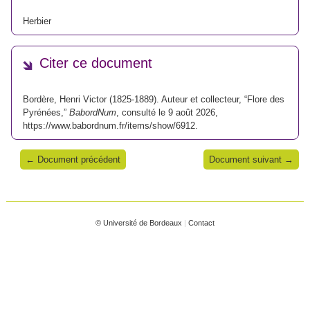
Herbier
Citer ce document
Bordère, Henri Victor (1825-1889). Auteur et collecteur, “Flore des
Pyrénées,”
BabordNum
, consulté le 9 août 2026,
https://www.babordnum.fr/items/show/6912
.
← Document précédent
Document suivant →
© Université de Bordeaux
|
Contact