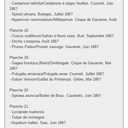
- Cardamine latifolia/Cardamine à larges feuilles. Coumeli, Juin
186?
- Spired ulmaria. Barèges, Juillet 186?
- Hypericum nummularium/Millepertuis. Cirque de Gavarnie, Août.
Planche 18 :
- Crocus nudiflorus/Safran à fleurs nues. Bué, Septembre 186?.
- Orchis conopsea. Août 186?
- Prunus Padus/Prunier sauvage. Gavarnie, Juin 186?
Planche 19 :
- Gagea fistulosa (Ram)/Ornithogale. Cirque de Gavarnie, Mai
186?
- Polygala amamara/Polygale amer. Coumeli, Juillet 186?
- Galum Vernum/Gaillet du Printemps. Gèdre, Mai 186?
Planche 20 :
- Spiraea aruncus/Barbe de Bouc. Cauterets, Juin 186?
Planche 21 :
- Lycopode martensii.
- Tulipe de montagne.
- Aspidium halleri. Sias, Juin 186?