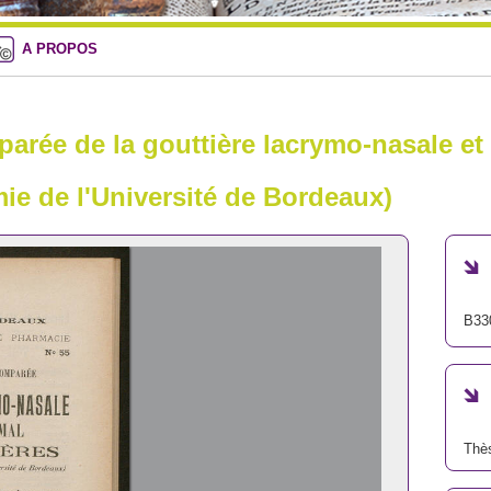
A PROPOS
arée de la gouttière lacrymo-nasale e
mie de l'Université de Bordeaux)
B33
Thè