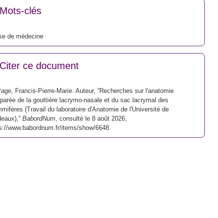
Mots-clés
se de médecine
Citer ce document
age, Francis-Pierre-Marie. Auteur, “Recherches sur l'anatomie
arée de la gouttière lacrymo-nasale et du sac lacrymal des
ifères (Travail du laboratoire d'Anatomie de l'Université de
deaux),”
BabordNum
, consulté le 8 août 2026,
s://www.babordnum.fr/items/show/6648
.