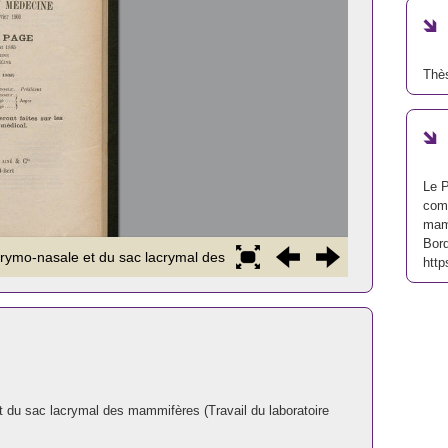
Thè
Le P
comp
mamm
Bor
http
t du sac lacrymal des mammifères (Travail du laboratoire