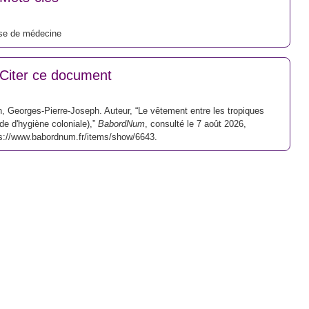
se de médecine
Citer ce document
, Georges-Pierre-Joseph. Auteur, “Le vêtement entre les tropiques
de d'hygiène coloniale),”
BabordNum
, consulté le 7 août 2026,
s://www.babordnum.fr/items/show/6643
.