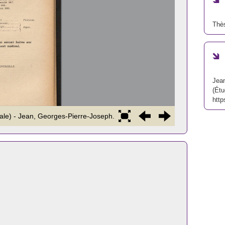
Thè
Jean
(Étu
http