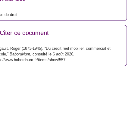
e de droit
Citer ce document
ault, Roger (1873-1945), “Du crédit réel mobilier, commercial et
cole,”
BabordNum
, consulté le 6 août 2026,
s://www.babordnum.fr/items/show/557
.