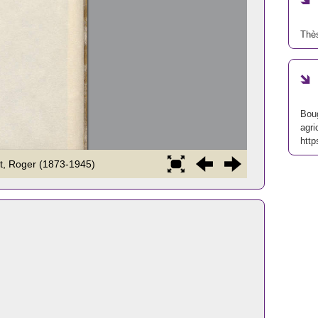
Thès
Boug
agri
http