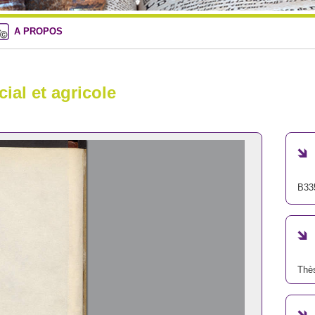
A PROPOS
ial et agricole
B33
Thè