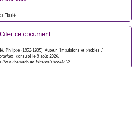
s Tissié
Citer ce document
ié, Philippe (1852-1935). Auteur, “Impulsions et phobies ,”
ordNum
, consulté le 8 août 2026,
s://www.babordnum.fr/items/show/4462
.