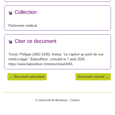
Collection
Patrimoine médical
Citer ce document
Tissié, Philippe (1852-1935). Auteur, “Le captivé au point de vue
médico-légal,”
BabordNum
, consulté le 7 août 2026,
https://www.babordnum.fr/items/show/4455
.
← Document précédent
Document suivant →
© Université de Bordeaux
|
Contact